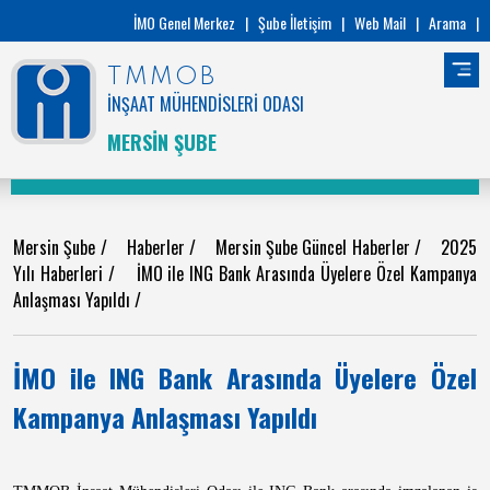
İMO Genel Merkez
|
Şube İletişim
|
Web Mail
|
Arama
|
TMMOB
İNŞAAT MÜHENDİSLERİ ODASI
MERSİN ŞUBE
Mersin Şube
/
Haberler
/
Mersin Şube Güncel Haberler
/
2025
Yılı Haberleri
/
İMO ile ING Bank Arasında Üyelere Özel Kampanya
Anlaşması Yapıldı
/
İMO ile ING Bank Arasında Üyelere Özel
Kampanya Anlaşması Yapıldı