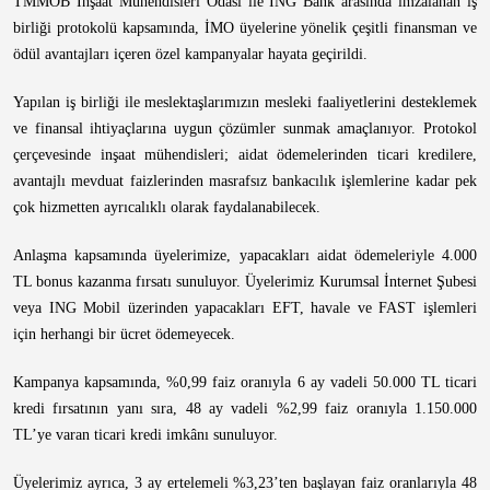
TMMOB İnşaat Mühendisleri Odası ile ING Bank arasında imzalanan iş
birliği protokolü kapsamında, İMO üyelerine yönelik çeşitli finansman ve
ödül avantajları içeren özel kampanyalar hayata geçirildi.
Yapılan iş birliği ile meslektaşlarımızın mesleki faaliyetlerini desteklemek
ve finansal ihtiyaçlarına uygun çözümler sunmak amaçlanıyor. Protokol
çerçevesinde inşaat mühendisleri; aidat ödemelerinden ticari kredilere,
avantajlı mevduat faizlerinden masrafsız bankacılık işlemlerine kadar pek
çok hizmetten ayrıcalıklı olarak faydalanabilecek.
Anlaşma kapsamında üyelerimize, yapacakları aidat ödemeleriyle 4.000
TL bonus kazanma fırsatı sunuluyor. Üyelerimiz Kurumsal İnternet Şubesi
veya ING Mobil üzerinden yapacakları EFT, havale ve FAST işlemleri
için herhangi bir ücret ödemeyecek.
Kampanya kapsamında, %0,99 faiz oranıyla 6 ay vadeli 50.000 TL ticari
kredi fırsatının yanı sıra, 48 ay vadeli %2,99 faiz oranıyla 1.150.000
TL’ye varan ticari kredi imkânı sunuluyor.
Üyelerimiz ayrıca, 3 ay ertelemeli %3,23’ten başlayan faiz oranlarıyla 48