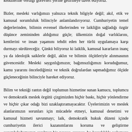
kendilerine verdiği görevleri yerine getirmeye davet ediyoruz.
Bizler, mesleki varlığımızı yalnızca teknik bilgiyle değil; akıl, etik ve
kamusal sorumluluk bilinciyle anlamlandırıyoruz. Cumhuriyetin temel
değerlerinden, bilimin evrensel ilkelerinden ve laikliğin sağladığı özgür
düşünce zemininden aldığımız güçle; ülkemizin doğal varlıklarını,
kentlerini ve insan yaşamını tehdit eden her türlü uygulamaya karşı
durmayı sürdüreceğiz. Çünkü biliyoruz ki laiklik, kamusal kararların inanç
ya da ideolojik saiklerle değil, aklın ve bilimin ölçütleriyle alınmasının
güvencesidir. Mesleki saygınlığımızın; bağımsızlığımızı koruduğumuz,
kamu yararını öncelediğimiz ve teknik doğrulardan sapmadığımız ölçüde
güçleneceğinin bilinciyle hareket ediyoruz.
Bilim ve tekniği rantın değil toplumun hizmetine sunan kamucu, toplumcu
ve demokratik meslek örgütü çizgimizden hiçbir baskı, hiçbir yönlendirme
ve hiçbir çıkar odağı bizi uzaklaştıramayacaktır. Üyelerimizin ve meslek
alanlarımızın sorunları için mücadele etmeyi, kamusal denetimi ve
kamusal hizmeti savunmayı; laik, demokratik hukuk düzeni içinde
cumhuriyetin ilerici kazanımlarını koruma ve geliştirme