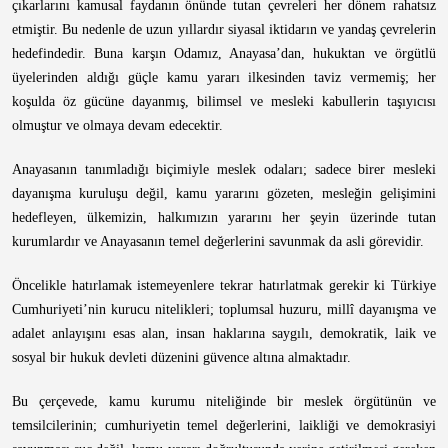
çıkarlarını kamusal faydanın önünde tutan çevreleri her dönem rahatsız
etmiştir. Bu nedenle de uzun yıllardır siyasal iktidarın ve yandaş çevrelerin
hedefindedir. Buna karşın Odamız, Anayasa’dan, hukuktan ve örgütlü
üyelerinden aldığı güçle kamu yararı ilkesinden taviz vermemiş; her
koşulda öz gücüne dayanmış, bilimsel ve mesleki kabullerin taşıyıcısı
olmuştur ve olmaya devam edecektir.
Anayasanın tanımladığı biçimiyle meslek odaları; sadece birer mesleki
dayanışma kuruluşu değil, kamu yararını gözeten, mesleğin gelişimini
hedefleyen, ülkemizin, halkımızın yararını her şeyin üzerinde tutan
kurumlardır ve Anayasanın temel değerlerini savunmak da asli görevidir.
Öncelikle hatırlamak istemeyenlere tekrar hatırlatmak gerekir ki Türkiye
Cumhuriyeti’nin kurucu nitelikleri; toplumsal huzuru, millî dayanışma ve
adalet anlayışını esas alan, insan haklarına saygılı, demokratik, laik ve
sosyal bir hukuk devleti düzenini güvence altına almaktadır.
Bu çerçevede, kamu kurumu niteliğinde bir meslek örgütünün ve
temsilcilerinin; cumhuriyetin temel değerlerini, laikliği ve demokrasiyi