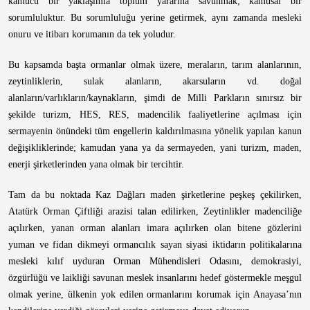
kamucu bir yaklaşımla toplum yararına savunmak; kamusal bir
sorumluluktur. Bu sorumluluğu yerine getirmek, aynı zamanda mesleki
onuru ve itibarı korumanın da tek yoludur.
Bu kapsamda başta ormanlar olmak üzere, meraların, tarım alanlarının,
zeytinliklerin, sulak alanların, akarsuların vd. doğal
alanların/varlıkların/kaynakların, şimdi de Milli Parkların sınırsız bir
şekilde turizm, HES, RES, madencilik faaliyetlerine açılması için
sermayenin önündeki tüm engellerin kaldırılmasına yönelik yapılan kanun
değişikliklerinde; kamudan yana ya da sermayeden, yani turizm, maden,
enerji şirketlerinden yana olmak bir tercihtir.
Tam da bu noktada Kaz Dağları maden şirketlerine peşkeş çekilirken,
Atatürk Orman Çiftliği arazisi talan edilirken, Zeytinlikler madenciliğe
açılırken, yanan orman alanları imara açılırken olan bitene gözlerini
yuman ve fidan dikmeyi ormancılık sayan siyasi iktidarın politikalarına
mesleki kılıf uyduran Orman Mühendisleri Odasını, demokrasiyi,
özgürlüğü ve laikliği savunan meslek insanlarını hedef göstermekle meşgul
olmak yerine, ülkenin yok edilen ormanlarını korumak için Anayasa’nın