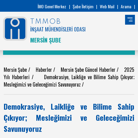
İMO Genel Merkez
|
Şube İletişim
|
Web Mail
|
Arama
|
TMMOB
İNŞAAT MÜHENDİSLERİ ODASI
MERSİN ŞUBE
Mersin Şube
/
Haberler
/
Mersin Şube Güncel Haberler
/
2025
Yılı Haberleri
/
Demokrasiye, Laikliğe ve Bilime Sahip Çıkıyor;
Mesleğimizi ve Geleceğimizi Savunuyoruz
/
Demokrasiye, Laikliğe ve Bilime Sahip
Çıkıyor; Mesleğimizi ve Geleceğimizi
Savunuyoruz