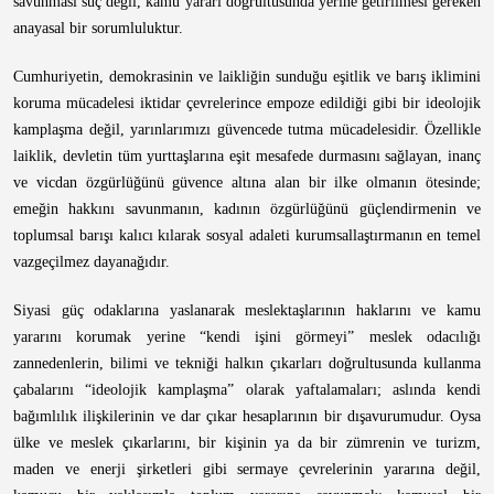
savunması suç değil, kamu yararı doğrultusunda yerine getirilmesi gereken
anayasal bir sorumluluktur.
Cumhuriyetin, demokrasinin ve laikliğin sunduğu eşitlik ve barış iklimini
koruma mücadelesi iktidar çevrelerince empoze edildiği gibi bir ideolojik
kamplaşma değil, yarınlarımızı güvencede tutma mücadelesidir. Özellikle
laiklik, devletin tüm yurttaşlarına eşit mesafede durmasını sağlayan, inanç
ve vicdan özgürlüğünü güvence altına alan bir ilke olmanın ötesinde;
emeğin hakkını savunmanın, kadının özgürlüğünü güçlendirmenin ve
toplumsal barışı kalıcı kılarak sosyal adaleti kurumsallaştırmanın en temel
vazgeçilmez dayanağıdır.
Siyasi güç odaklarına yaslanarak meslektaşlarının haklarını ve kamu
yararını korumak yerine “kendi işini görmeyi” meslek odacılığı
zannedenlerin, bilimi ve tekniği halkın çıkarları doğrultusunda kullanma
çabalarını “ideolojik kamplaşma” olarak yaftalamaları; aslında kendi
bağımlılık ilişkilerinin ve dar çıkar hesaplarının bir dışavurumudur. Oysa
ülke ve meslek çıkarlarını, bir kişinin ya da bir zümrenin ve turizm,
maden ve enerji şirketleri gibi sermaye çevrelerinin yararına değil,