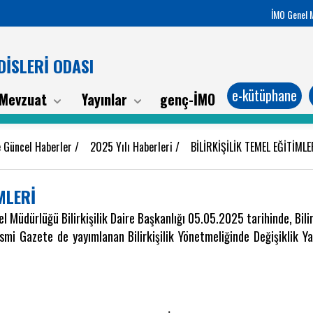
İMO Genel 
İSLERİ ODASI
e-kütüphane
Mevzuat
Yayınlar
genç-İMO
 Güncel Haberler
/
2025 Yılı Haberleri
/
BİLİRKİŞİLİK TEMEL EĞİTİML
MLERİ
l Müdürlüğü Bilirkişilik Daire Başkanlığı 05.05.2025 tarihinde, Bili
mi Gazete de yayımlanan Bilirkişilik Yönetmeliğinde Değişiklik Ya