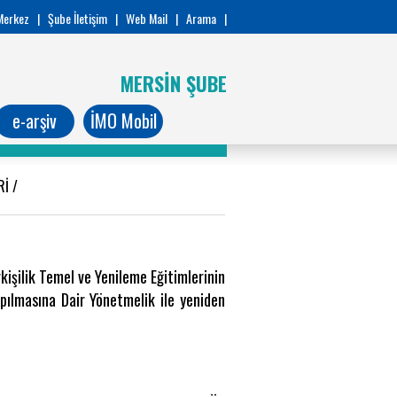
Merkez
|
Şube İletişim
|
Web Mail
|
Arama
|
MERSİN ŞUBE
e-arşiv
İMO Mobil
ERİ
/
rkişilik Temel ve Yenileme Eğitimlerinin
pılmasına Dair Yönetmelik ile yeniden